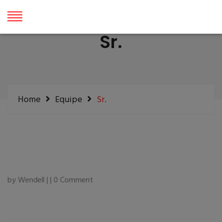
Sr.
Home
Equipe
Sr.
by Wendell | | 0 Comment