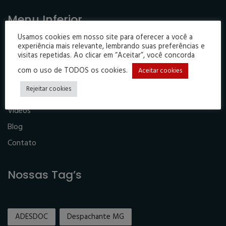
Menu Inferior
Usamos cookies em nosso site para oferecer a você a
Home
experiência mais relevante, lembrando suas preferências e
visitas repetidas. Ao clicar em “Aceitar”, você concorda
Institucional
com o uso de TODOS os cookies.
Aceitar cookies
Denúncia
Rejeitar cookies
Associe-se
Videos
Blog
Contato
Nossas Tag’s
ADESDOC
Despachante MG